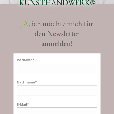
KUNSTHANDWERK®
JA,
ich möchte mich für
den Newsletter
anmelden!
Vorname
Nachname
E-Mail