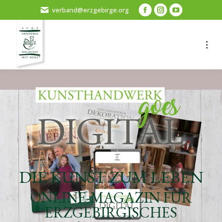
verband@erzgebirge.org
037360 72442
DIE KUNST ZUM LEBEN
ONLINE-MAGAZIN FÜR
ERZGEBIRGISCHES